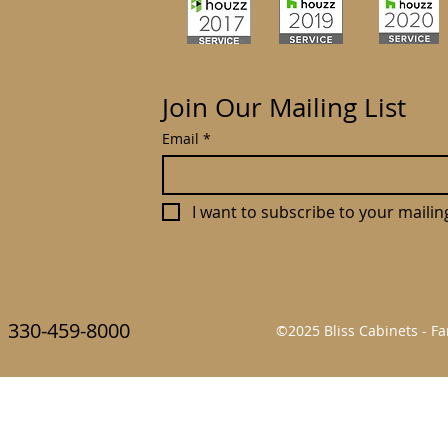
Join Our Mailing List
Email
*
I want to subscribe to your mailing 
330-459-8000
©2025 Bliss Cabinets - 