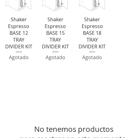
Vista rápida
Vista rápida
Vista rápida
Shaker
Shaker
Shaker
Espresso
Espresso
Espresso
BASE 12
BASE 15
BASE 18
TRAY
TRAY
TRAY
DIVIDER KIT
DIVIDER KIT
DIVIDER KIT
Agotado
Agotado
Agotado
Corbels-CB9
No tenemos productos