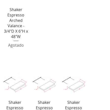
Vista rápida
Shaker
Espresso
Arched
Valance -
3/4"D X 6"H x
48"W
Agotado
Floating Shelves
Vista rápida
Vista rápida
Vista rápida
Shaker
Shaker
Shaker
Espresso
Espresso
Espresso