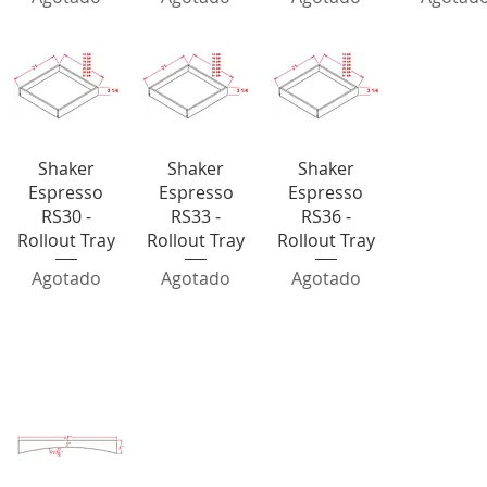
Vista rápida
Vista rápida
Vista rápida
Shaker
Shaker
Shaker
Espresso
Espresso
Espresso
RS30 -
RS33 -
RS36 -
Rollout Tray
Rollout Tray
Rollout Tray
Agotado
Agotado
Agotado
Valances