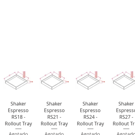
Roll Out Shelves
Vista rápida
Vista rápida
Vista rápida
Vista rápi
Shaker
Shaker
Shaker
Shaker
Espresso
Espresso
Espresso
Espress
RS18 -
RS21 -
RS24 -
RS27 -
Rollout Tray
Rollout Tray
Rollout Tray
Rollout T
Agotado
Agotado
Agotado
Agotad