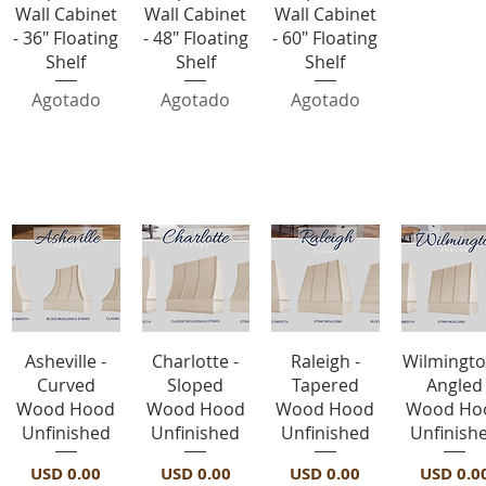
Wall Cabinet
Wall Cabinet
Wall Cabinet
- 36" Floating
- 48" Floating
- 60" Floating
Shelf
Shelf
Shelf
Agotado
Agotado
Agotado
Range Hoods-Unfinished
Vista rápida
Vista rápida
Vista rápida
Vista rápi
Asheville -
Charlotte -
Raleigh -
Wilmingto
Curved
Sloped
Tapered
Angled
Wood Hood
Wood Hood
Wood Hood
Wood Ho
Unfinished
Unfinished
Unfinished
Unfinish
Precio
Precio
Precio
Precio
USD 0.00
USD 0.00
USD 0.00
USD 0.0